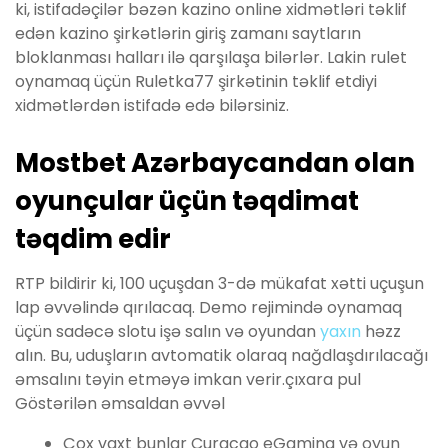
ki, istifadəçilər bəzən kazino online xidmətləri təklif
edən kazino şirkətlərin giriş zamanı saytların
bloklanması halları ilə qarşılaşa bilərlər. Lakin rulet
oynamaq üçün Ruletka77 şirkətinin təklif etdiyi
xidmətlərdən istifadə edə bilərsiniz.
Mostbet Azərbaycandan olan
oyunçular üçün təqdimat
təqdim edir
RTP bildirir ki, 100 uçuşdan 3-də mükafat xətti uçuşun
lap əvvəlində qırılacaq. Demo rejimində oynamaq
üçün sadəcə slotu işə salın və oyundan
yaxın
həzz
alın. Bu, uduşların avtomatik olaraq nağdlaşdırılacağı
əmsalını təyin etməyə imkan verir.çıxara pul
Göstərilən əmsaldan əvvəl
Çox vaxt bunlar Curacao eGaming və oyun