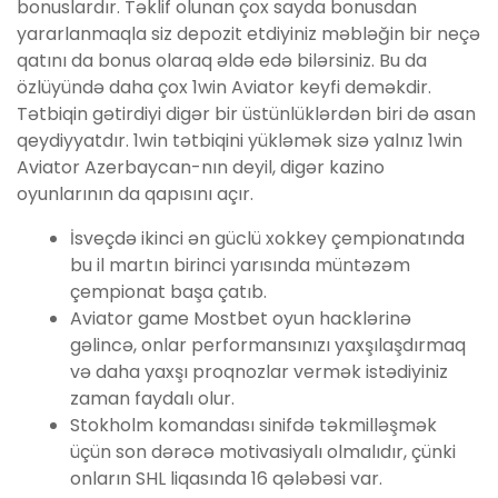
bonuslardır. Təklif olunan çox sayda bonusdan
yararlanmaqla siz depozit etdiyiniz məbləğin bir neçə
qatını da bonus olaraq əldə edə bilərsiniz. Bu da
özlüyündə daha çox 1win Aviator keyfi deməkdir.
Tətbiqin gətirdiyi digər bir üstünlüklərdən biri də asan
qeydiyyatdır. 1win tətbiqini yükləmək sizə yalnız 1win
Aviator Azerbaycan-nın deyil, digər kazino
oyunlarının da qapısını açır.
İsveçdə ikinci ən güclü xokkey çempionatında
bu il martın birinci yarısında müntəzəm
çempionat başa çatıb.
Aviator game Mostbet oyun hacklərinə
gəlincə, onlar performansınızı yaxşılaşdırmaq
və daha yaxşı proqnozlar vermək istədiyiniz
zaman faydalı olur.
Stokholm komandası sinifdə təkmilləşmək
üçün son dərəcə motivasiyalı olmalıdır, çünki
onların SHL liqasında 16 qələbəsi var.