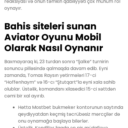
reaksiyası və onun təmkin qabiliyyəti çox mühüm rol
oynayır.
Bahis siteleri sunan
Aviator Oyunu Mobil
Olarak Nasıl Oynanır
Baxmayaraq ki, 23 turdan sonra “Şalke” turnirin
sonuncu pilləsində qalmaqda davam edib. Eyni
zamanda, Tomas Raysın yetirmələri 17-ci
“Hoffenhaym” və 16-cı “Ştutqart”la eyni xala sahib
olublar. Üstəlik, komandanı xilasedici 15-ci xəttdən
cəmi bir xal ayırıb.
Hətta Mostbet bukmeker kontorunun saytında
qeydiyyatdan keçmiş təcrübəsiz mərcçilər də
onu oynamağa başlaya bilərlər.
Üstəlik, Kəndlilər liqada ən pis müdafiəyə