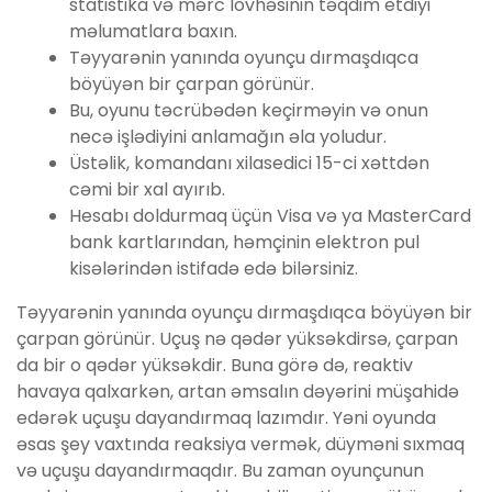
statistika və mərc lövhəsinin təqdim etdiyi
məlumatlara baxın.
Təyyarənin yanında oyunçu dırmaşdıqca
böyüyən bir çarpan görünür.
Bu, oyunu təcrübədən keçirməyin və onun
necə işlədiyini anlamağın əla yoludur.
Üstəlik, komandanı xilasedici 15-ci xəttdən
cəmi bir xal ayırıb.
Hesabı doldurmaq üçün Visa və ya MasterCard
bank kartlarından, həmçinin elektron pul
kisələrindən istifadə edə bilərsiniz.
Təyyarənin yanında oyunçu dırmaşdıqca böyüyən bir
çarpan görünür. Uçuş nə qədər yüksəkdirsə, çarpan
da bir o qədər yüksəkdir. Buna görə də, reaktiv
havaya qalxarkən, artan əmsalın dəyərini müşahidə
edərək uçuşu dayandırmaq lazımdır. Yəni oyunda
əsas şey vaxtında reaksiya vermək, düyməni sıxmaq
və uçuşu dayandırmaqdır. Bu zaman oyunçunun