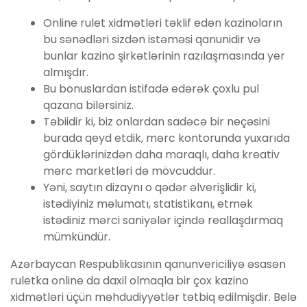
Online rulet xidmətləri təklif edən kazinoların
bu sənədləri sizdən istəməsi qanunidir və
bunlar kazino şirkətlərinin razılaşmasında yer
almışdır.
Bu bonuslardan istifadə edərək çoxlu pul
qazana bilərsiniz.
Təbiidir ki, biz onlardan sadəcə bir neçəsini
burada qeyd etdik, mərc kontorunda yuxarıda
gördüklərinizdən daha maraqlı, daha kreativ
mərc marketləri də mövcuddur.
Yəni, saytın dizaynı o qədər əlverişlidir ki,
istədiyiniz məlumatı, statistikanı, etmək
istədiniz mərci saniyələr içində reallaşdırmaq
mümkündür.
Azərbaycan Respublikasının qanunvericiliyə əsasən
ruletka online da daxil olmaqla bir çox kazino
xidmətləri üçün məhdudiyyətlər tətbiq edilmişdir. Belə