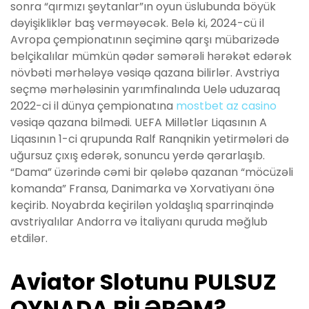
sonra “qırmızı şeytanlar”ın oyun üslubunda böyük
dəyişikliklər baş verməyəcək. Belə ki, 2024-cü il
Avropa çempionatının seçiminə qarşı mübarizədə
belçikalılar mümkün qədər səmərəli hərəkət edərək
növbəti mərhələyə vəsiqə qazana bilirlər. Avstriya
seçmə mərhələsinin yarımfinalında Uelə uduzaraq
2022-ci il dünya çempionatına
mostbet az casino
vəsiqə qazana bilmədi. UEFA Millətlər Liqasının A
Liqasının 1-ci qrupunda Ralf Ranqnikin yetirmələri də
uğursuz çıxış edərək, sonuncu yerdə qərarlaşıb.
“Dama” üzərində cəmi bir qələbə qazanan “möcüzəli
komanda” Fransa, Danimarka və Xorvatiyanı önə
keçirib. Noyabrda keçirilən yoldaşlıq sparrinqində
avstriyalılar Andorra və İtaliyanı quruda məğlub
etdilər.
Aviator Slotunu PULSUZ
OYNADA BİLƏRƏM?