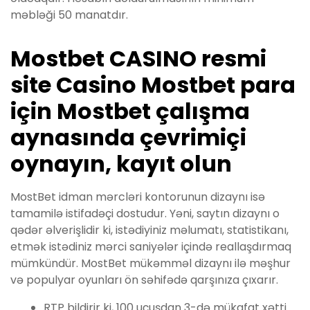
məbləği 50 manatdır.
Mostbet CASINO resmi
site Casino Mostbet para
için Mostbet çalışma
aynasında çevrimiçi
oynayın, kayıt olun
MostBet idman mərcləri kontorunun dizaynı isə
tamamilə istifadəçi dostudur. Yəni, saytın dizaynı o
qədər əlverişlidir ki, istədiyiniz məlumatı, statistikanı,
etmək istədiniz mərci saniyələr içində reallaşdırmaq
mümkündür. MostBet mükəmməl dizaynı ilə məşhur
və populyar oyunları ön səhifədə qarşınıza çıxarır.
RTP bildirir ki, 100 uçuşdan 3-də mükafat xətti