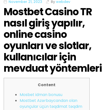
November 21, 2023
By
webdev
Mostbet Casino TR
nasıl giriş yapılır,
online casino
oyunları ve slotlar,
kullanıcılar için
mevduat yöntemleri
Content
Mosbet idman bonusu
Mostbet Azərbaycandan olan
oyunçular üçün təqdimat təqdim