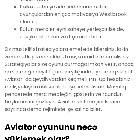
Bəlkə də bu yazıda sadalanan bütün
oyunçulardan ən çox motivasiya Westbrook
olacaq.
Bütün mərclər eyni sahəyə yerləşdirilsə də,
uduşlar istənilən vaxt çıxarıla bilər.
Siz müxtəlif strategiyalara əməl edə bilərsiniz, lakin
zəmanətli qazanc əldə etməyə ümid etməməlisiniz.
Strategiyalar sizə oyunu qurmağa imkan verir, ancaq
qazanmağa deyil. Üçün qarşılığında oynamaq siz pul
Aviator-da qeydiyyatdan keçməli, Pin-Up hesabınızı
maliyyələşdirməli və slotu işə salmalısınız. Müvafiq
pəncərədə mərc məbləğini göstərin və raundun
başlamasını gözləyin. Aviator slot maşını kazino
saytında demo rejimində işə salına bilər.
Aviator oyununu necə
yükləmək olar?