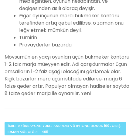
məbləğindən, oyunun hesabından, və
dəqiqəsindən asılı olaraq dəyişir.
Əgər oyunçunun mərci bukmeker kontoru
tərəfindən artıq qəbul edilibsə, o zaman onu
ləğv etmək mümkün deyil.
Turnirin
Provayderlər bazarda
Mövsümün ən yaxşı oyunları üçün bukmeker kontoru
1-2 faiz marja müəyyən edir. Adi qarşıdurmalar üçün
əmsalların 1-2 faiz aşağı olacağını gözləmək olar.
Kiçik bazarlar mərc üçün istifadə edilərsə, marja 6
faizə qədər artır. Populyar olmayan hadisələr saytda
8 faizə qədər marja ilə oynanılır. Yeni
1XBET AZƏRBAYCAN YÜKLE ANDROID VƏ IPHONE: BONUS 100 , GIRIŞ,
IDMAN MƏRCLƏRI - 405