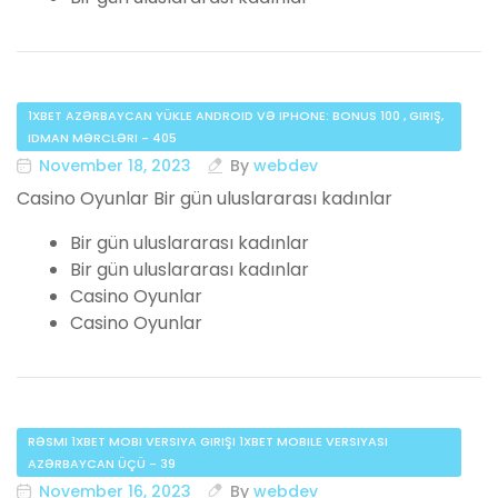
1XBET AZƏRBAYCAN YÜKLE ANDROID VƏ IPHONE: BONUS 100 , GIRIŞ,
IDMAN MƏRCLƏRI - 405
November 18, 2023
By
webdev
Casino Oyunlar Bir gün uluslararası kadınlar
Bir gün uluslararası kadınlar
Bir gün uluslararası kadınlar
Casino Oyunlar
Casino Oyunlar
RƏSMI 1XBET MOBI VERSIYA GIRIŞI 1XBET MOBILE VERSIYASI
AZƏRBAYCAN ÜÇÜ - 39
November 16, 2023
By
webdev