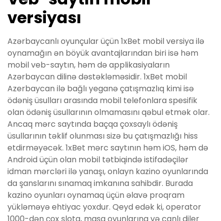
versiyası
Azərbaycanlı oyunçular üçün 1xBet mobil versiya ilə
oynamağın ən böyük avantajlarından biri isə həm
mobil veb-saytın, həm də applikasiyaların
Azərbaycan dilinə dəstəkləməsidir. 1xBet mobil
Azerbaycan ilə bağlı yeganə çatışmazlıq kimi isə
ödəniş üsulları arasında mobil telefonlara spesifik
olan ödəniş üsullarının olmamasını qəbul etmək olar.
Ancaq mərc saytında baçqa çoxsaylı ödəniş
üsullarının təklif olunması sizə bu çatışmazlığı hiss
etdirməyəcək. 1xBet mərc saytının həm iOS, həm də
Android üçün olan mobil tətbiqində istifadəçilər
idman mərcləri ilə yanaşı, onlayn kazino oyunlarında
da şanslarını sınamaq imkanına sahibdir. Burada
kazino oyunları oynamaq üçün əlavə proqram
yükləməyə ehtiyac yoxdur. Qeyd edək ki, operator
1000-dən çox slota, masa oyunlarına və canlı diler