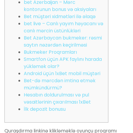
bet Azerbaijan – Mərc
kontorunun bonus və aksiyaları
Bet müştəri xidmətləri ilə əlaqə
bet live – Canlı yayım həyacanı və
canlı mərcin üstünlükləri
Bet Azərbaycan bukmeker: rəsmi
saytın nəzərdən keçirilməsi
Bukmeker Proqramları
Smartfon üçün APK faylını harada
yükləmək olar?
Android üçün 1xBet mobil müştəri
Bet-də mərcdən imtina etmək
mümkündürmü?
Hesabın doldurulması və pul
vəsaitlərinin çıxarılması 1xBet
İlk depozit bonusu
Quraşdırma linkinə klikləməklə oyunçu proqramı