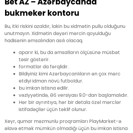
Bet AZ – Azərbaycanda
bukmeker kontoru
Bu, itki riskini azaldır, lakin bu xidmətin pullu olduğunu
unutmayın. Xidmətin dəyəri mərcin qoyulduğu
hadisənin əmsalından asılı olacaq.
aparır ki, bu da əmsalların ölçüsünə müsbət
təsir göstərir.
formatlar da fərqlidir.
Bildiyiniz kimi Azərbaycanlıların ən çox mərc
etdiyi idman növü futboldur.
bu imkan istisna edilir.
vəziyyətində, ƏS versiyası 9.0-dan başlamalıdır.
Hər bir ayrıntıya, hər bir detala özəl mərclər
istifadəçilər üçün təklif olunur.
Xeyr, qumar məzmunlu proqramları PlayMarket-ə
əlavə etmək mümkün olmadığı üçün bu imkan istisna