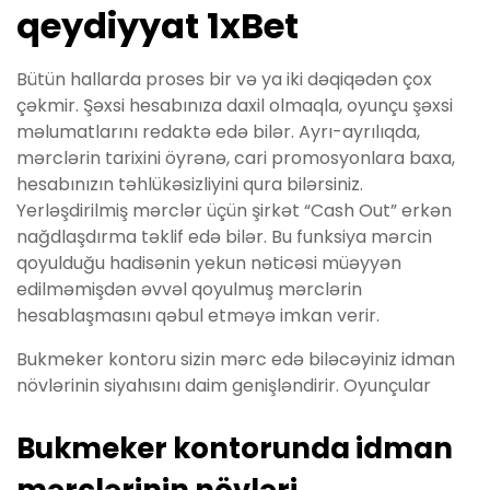
qeydiyyat 1xBet
Bütün hallarda proses bir və ya iki dəqiqədən çox
çəkmir. Şəxsi hesabınıza daxil olmaqla, oyunçu şəxsi
məlumatlarını redaktə edə bilər. Ayrı-ayrılıqda,
mərclərin tarixini öyrənə, cari promosyonlara baxa,
hesabınızın təhlükəsizliyini qura bilərsiniz.
Yerləşdirilmiş mərclər üçün şirkət “Cash Out” erkən
nağdlaşdırma təklif edə bilər. Bu funksiya mərcin
qoyulduğu hadisənin yekun nəticəsi müəyyən
edilməmişdən əvvəl qoyulmuş mərclərin
hesablaşmasını qəbul etməyə imkan verir.
Bukmeker kontoru sizin mərc edə biləcəyiniz idman
növlərinin siyahısını daim genişləndirir. Oyunçular
Bukmeker kontorunda idman
mərclərinin növləri