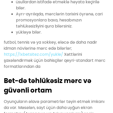
üsullardan istifadə etməklə həyata keçirilə
bilər.
Ayrı-ayrılıqda, mərclərin tarixini öyrənə, cari
promosyonlara baxa, hesabınızın
təhlükəsizliyini qura bilərsiniz.
yükləyə bilər.
futbol, ​​tennis və ya xokkey, eləcə də daha nadir
idman növlərinə mərc edə bilərlər;
https://1xbetsitez.com/yukle/
Xəttlərini
şaxələndirmək üçün bahisçilər qeyri-standart mərc
formatlarından da
Bet-də təhlükəsiz mərc və
güvənli ortam
Oyunçuların əlavə parametrlər təyin etmək imkanı
da var. Məsələn, sayt üçün daha uyğun ekran