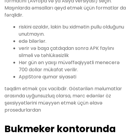
formatını (Avropa və ya Asiya versiyası) seçin.
Maşınlarda əmsalları qeyd etmək üçün formatlar da
fərqlidir.
riskini azaldır, lakin bu xidmətin pullu olduğunu
unutmayın.
edə bilərlər.
verir və başa çatdıqdan sonra APK faylını
silməli və təhlükəsizlik
Hər gün ən yaxşı müvəffəqiyyətli menecerə
700 dollar mükafat verilir.
AppStore qumar siyasəti
təqdim etmək çox vacibdir. Göstərilən məlumatlar
arasında uyğunsuzluq olarsa, mərc edənlər öz
şəxsiyyətlərini müəyyən etmək üçün əlavə
prosedurlardan
Bukmeker kontorunda