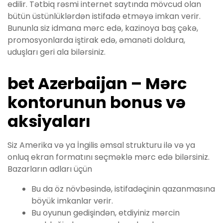
edilir. Tətbiq rəsmi internet saytında mövcud olan
bütün üstünlüklərdən istifadə etməyə imkan verir.
Bununla siz idmana mərc edə, kazinoya baş çəkə,
promosyonlarda iştirak edə, əmanəti doldura,
uduşları geri ala bilərsiniz.
bet Azerbaijan – Mərc
kontorunun bonus və
aksiyaları
Siz Amerika və ya İngilis əmsal strukturu ilə və ya
onluq ekran formatını seçməklə mərc edə bilərsiniz.
Bazarların adları üçün
Bu da öz növbəsində, istifadəçinin qazanmasına
böyük imkanlar verir.
Bu oyunun gedişindən, etdiyiniz mərcin