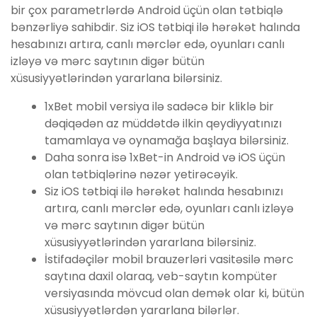
bir çox parametrlərdə Android üçün olan tətbiqlə
bənzərliyə sahibdir. Siz iOS tətbiqi ilə hərəkət halında
hesabınızı artıra, canlı mərclər edə, oyunları canlı
izləyə və mərc saytının digər bütün
xüsusiyyətlərindən yararlana bilərsiniz.
1xBet mobil versiya ilə sadəcə bir kliklə bir
dəqiqədən az müddətdə ilkin qeydiyyatınızı
tamamlaya və oynamağa başlaya bilərsiniz.
Daha sonra isə 1xBet-in Android və iOS üçün
olan tətbiqlərinə nəzər yetirəcəyik.
Siz iOS tətbiqi ilə hərəkət halında hesabınızı
artıra, canlı mərclər edə, oyunları canlı izləyə
və mərc saytının digər bütün
xüsusiyyətlərindən yararlana bilərsiniz.
İstifadəçilər mobil brauzerləri vasitəsilə mərc
saytına daxil olaraq, veb-saytın kompüter
versiyasında mövcud olan demək olar ki, bütün
xüsusiyyətlərdən yararlana bilərlər.