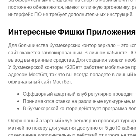
постоянно обновляются, имеют отличную эргономику, р
интерфейс ПО не требует дополнительных инструкций.
Интересные Фишки Приложения 
Для большинства букмекерских контор зеркало – это «с
сайт окажется заблокированным. В личном кабинете ПО
вывод выигранные средства. Для создания заявки нео
У букмекерской конторы «22Бет» работает мобильное п
адресом Мостбет, так что вы всегда попадете в личный 
официальный сайт Мостбет.
Оффшорный азартный клуб регулярно проводит т
Принимаются ставки на различные культурные, м
В букмекерской конторе действует программа ло
Оффшорный азартный клуб регулярно проводит турниры
матчей по покеру для участия доступно от 5 до 10 кабин
совершения дополнительных действий от игрока не тре