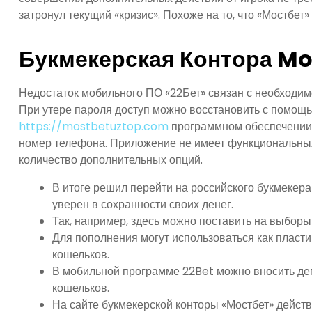
затронул текущий «кризис». Похоже на то, что «Мостбет
Букмекерская Контора M
Недостаток мобильного ПО «22Бет» связан с необходим
При утере пароля доступ можно восстановить с помощ
https://mostbetuztop.com
программном обеспечении 
номер телефона. Приложение не имеет функциональных
количество дополнительных опций.
В итоге решил перейти на российского букмекера 
уверен в сохранности своих денег.
Так, например, здесь можно поставить на выборы 
Для пополнения могут использоваться как пласти
кошельков.
В мобильной программе 22Bet можно вносить деп
кошельков.
На сайте букмекерской конторы «Мостбет» действ