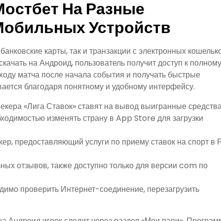
Мостбет На Разные
Мобильных Устройств
банковские карты, так и транзакции с электронных кошелько
качать на Андроид, пользователь получит доступ к полном
 ходу матча после начала события и получать быстрые
ается благодаря понятному и удобному интерфейсу.
екера «Лига Ставок» ставят на вывод выигранные средства
ходимостью изменять страну в App Store для загрузки
кер, предоставляющий услуги по приему ставок на спорт в 
ьных отзывов, также доступно только для версии com по
одимо проверить Интернет-соединение, перезагрузить
а Андроид игрок следит через раздел «Мои пари». Програ