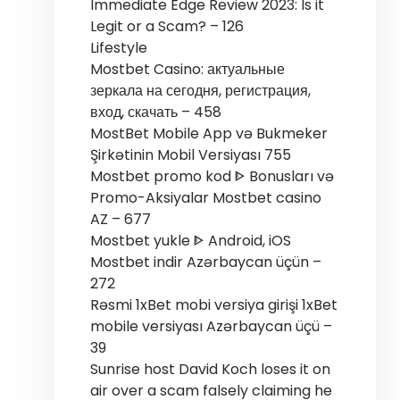
Immediate Edge Review 2023: Is it
Legit or a Scam? – 126
Lifestyle
Mostbet Casino: актуальные
зеркала на сегодня, регистрация,
вход, скачать – 458
MostBet Mobile App və Bukmeker
Şirkətinin Mobil Versiyası 755
Mostbet promo kod ᐈ Bonusları və
Promo-Aksiyalar Mostbet casino
AZ – 677
Mostbet yukle ᐈ Android, iOS
Mostbet indir Azərbaycan üçün –
272
Rəsmi 1xBet mobi versiya girişi 1xBet
mobile versiyası Azərbaycan üçü –
39
Sunrise host David Koch loses it on
air over a scam falsely claiming he