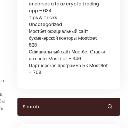
endorses a fake crypto trading
app – 634
Tips & Tricks
Uncategorized
Мостбет официальный сайт
букмекерской конторы Mostbet –
828
Официальный сайт Мостбет Ставки
на спорт Mostbet – 346
Партнерская программа БК MostBet
– 768
ло.
к
обы
ть