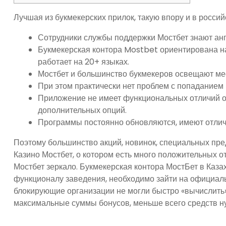
Лучшая из букмекерских прилок, такую впору и в россий
Сотрудники службы поддержки Мостбет знают англ
Букмекерская контора Mostbet ориентирована на
работает на 20+ языках.
Мостбет и большинство букмекеров освещают ме
При этом практически нет проблем с попаданием
Приложение не имеет функциональных отличий от
дополнительных опций.
Программы постоянно обновляются, имеют отличн
Поэтому большинство акций, новинок, специальных пре
Казино Мостбет, о котором есть много положительных о
Мостбет зеркало. Букмекерская контора МостБет в Казах
функционалу заведения, необходимо зайти на официаль
блокирующие организации не могли быстро «вычислить»
максимальные суммы бонусов, меньше всего средств ну