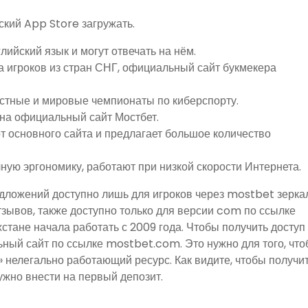
ский App Store загружать.
ийский язык и могут отвечать на нём.
 игроков из стран СНГ, официальный сайт букмекера
стные и мировые чемпионаты по киберспорту.
 на официальный сайт Мостбет.
 основного сайта и предлагает большое количество
ую эргономику, работают при низкой скорости Интернета.
дложений доступно лишь для игроков через mostbet зерка
тзывов, также доступно только для версии com по ссылке
стане начала работать с 2009 года. Чтобы получить доступ 
ный сайт по ссылке mostbet.com. Это нужно для того, чт
 нелегально работающий ресурс. Как видите, чтобы получи
жно внести на первый депозит.