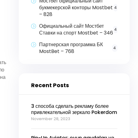
Мостбет официальный сайт
букмекерской конторы Mostbet
4
– 828
Официальный сайт Мостбет
4
Ставки на спорт Mostbet – 346
Партнерская программа БК
4
MostBet – 768
ать
ло
 на
Recent Posts
3 способа сделать рекламу более
привлекательной зеркало Pokerdom
November 28, 2023
Pin-Up Aviator: oyun qaydaları və