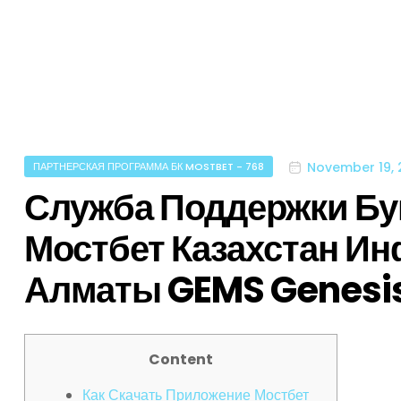
November 19, 
ПАРТНЕРСКАЯ ПРОГРАММА БК MOSTBET - 768
Служба Поддержки Бу
Мостбет Казахстан И
Алматы GEMS Genesis 
Content
Как Скачать Приложение Мостбет