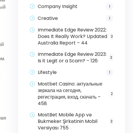
Company Insight
ный
1
Creative
1
Immediate Edge Review 2022:
Does It Really Work? Updated
3
Australia Report – 44
ой
Immediate Edge Review 2023:
3
ом.
Is it Legit or a Scam? – 126
Lifestyle
а
1
Mostbet Casino: актуальные
зеркала на сегодня,
2
регистрация, вход, скачать –
458
MostBet Mobile App və
емя
Bukmeker Şirkətinin Mobil
3
Versiyası 755