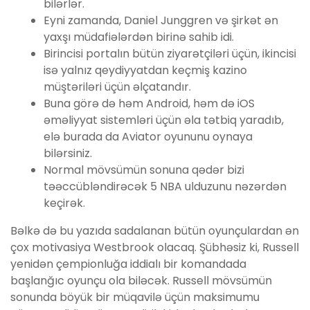
bilərlər.
Eyni zamanda, Daniel Junggren və şirkət ən
yaxşı müdafiələrdən birinə sahib idi.
Birincisi portalın bütün ziyarətçiləri üçün, ikincisi
isə yalnız qeydiyyatdan keçmiş kazino
müştəriləri üçün əlçatandır.
Buna görə də həm Android, həm də iOS
əməliyyat sistemləri üçün əla tətbiq yaradıb,
elə burada da Aviator oyununu oynaya
bilərsiniz.
Normal mövsümün sonuna qədər bizi
təəccübləndirəcək 5 NBA ulduzunu nəzərdən
keçirək.
Bəlkə də bu yazıda sadalanan bütün oyunçulardan ən
çox motivasiya Westbrook olacaq. Şübhəsiz ki, Russell
yenidən çempionluğa iddialı bir komandada
başlanğıc oyunçu ola biləcək. Russell mövsümün
sonunda böyük bir müqavilə üçün maksimumu