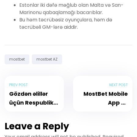
Estonlar iki dəfə məğlub olan Malta və San-
Marinonu qabaqlamağı bacarıblar.
Bu həm təcrübəsiz oyunçulara, həm də
təcrübəli GM-lərə aiddir.
Tags:
mostbet
mostbet AZ
PREV POST
NEXT POST
Gözdən əlillər
MostBet Mobile
üçün Respublika
App və
Kitabxanasında
Bukmeker
Sevda Dəlidağlı
Şirkətinin Mobil
Leave a Reply
ilə görüş
Versiyası
Your email address will not be published.
Required