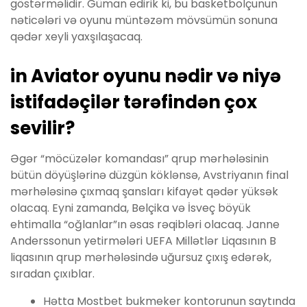
göstərməlidir. Güman edirik ki, bu basketbolçunun
nəticələri və oyunu müntəzəm mövsümün sonuna
qədər xeyli yaxşılaşacaq.
in Aviator oyunu nədir və niyə
istifadəçilər tərəfindən çox
sevilir?
Əgər “möcüzələr komandası” qrup mərhələsinin
bütün döyüşlərinə düzgün köklənsə, Avstriyanın final
mərhələsinə çıxmaq şansları kifayət qədər yüksək
olacaq. Eyni zamanda, Belçika və İsveç böyük
ehtimalla “oğlanlar”ın əsas rəqibləri olacaq. Janne
Anderssonun yetirmələri UEFA Millətlər Liqasının B
liqasının qrup mərhələsində uğursuz çıxış edərək,
sıradan çıxıblar.
Hətta Mostbet bukmeker kontorunun saytında